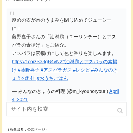
厚めの衣が肉のうまみを閉じ込めてジューシー
に！
藤野嘉子さんの「油淋鶏（ユーリンチー）とアス
パラの素揚げ」をご紹介。
アスパラは素揚げにして色と香りを楽しみます。
https://t.co/zS33gB4vN2
#油淋鶏とアスパラの素揚
げ
#藤野嘉子
#アスパラガス
#レシピ
#みんなのき
ょうの料理
#おうちごはん
— みんなのきょうの料理 (@m_kyounoryouri)
April
4, 2021
（画像出典：公式ページ）