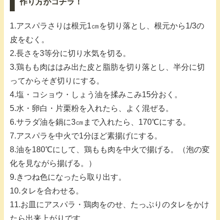
作り方がコチラ！
1.アスパラさりは根元1㎝を切り落とし、根元から1/3の
皮をむく。
2.長さを3等分に切り水気を切る。
3.鶏もも肉ははみ出た皮と脂肪を切り落とし、半分に切
ってからそぎ切りにする。
4.塩・コショウ・しょう油を揉みこみ15分おく。
5.水・卵白・片栗粉を入れたら、よく混ぜる。
6.サラダ油を鍋に3㎝まで入れたら、170℃にする。
7.アスパラを中火で1分ほど素揚げにする。
8.油を180℃にして、鶏もも肉を中火で揚げる。（泡の変
化を見ながら揚げる。）
9.きつね色になったら取り出す。
10.タレを合わせる。
11.お皿にアスパラ・鶏肉をのせ、たっぷりのタレをかけ
たら出来上がりです。