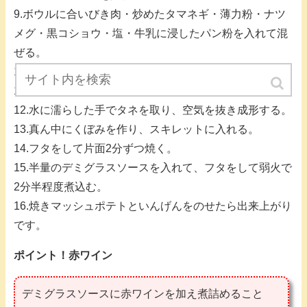
9.ボウルに合いびき肉・炒めたタマネギ・薄力粉・ナツ
メグ・黒コショウ・塩・牛乳に浸したパン粉を入れて混
ぜる。
10.焼きマッシュは丸く成形して両面に焼き色をつける。
11.熱したスキレットにオリーブオイル引く。
12.水に濡らした手でタネを取り、空気を抜き成形する。
13.真ん中にくぼみを作り、スキレットに入れる。
14.フタをして片面2分ずつ焼く。
15.半量のデミグラスソースを入れて、フタをして弱火で
2分半程度煮込む。
16.焼きマッシュポテトといんげんをのせたら出来上がり
です。
ポイント！赤ワイン
デミグラスソースに赤ワインを加え煮詰めること