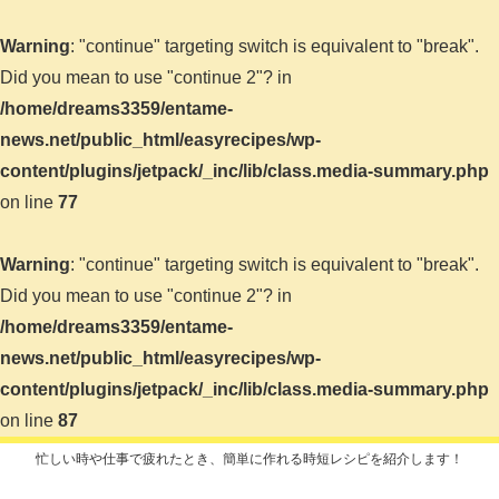
Warning
: "continue" targeting switch is equivalent to "break".
Did you mean to use "continue 2"? in
/home/dreams3359/entame-
news.net/public_html/easyrecipes/wp-
content/plugins/jetpack/_inc/lib/class.media-summary.php
on line
77
Warning
: "continue" targeting switch is equivalent to "break".
Did you mean to use "continue 2"? in
/home/dreams3359/entame-
news.net/public_html/easyrecipes/wp-
content/plugins/jetpack/_inc/lib/class.media-summary.php
on line
87
忙しい時や仕事で疲れたとき、簡単に作れる時短レシピを紹介します！