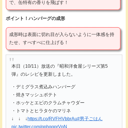
で、缶特有の香りを飛ばす！
ポイント！ハンバーグの成形
成形時は表面に切れ目が入らないように一体感を持
たせ、すべすべに仕上げる！
本日（10/11）放送の『昭和洋食屋シリーズ第5
弾』のレシピを更新しました。
・デミグラス煮込みハンバーグ
・焼きマッシュポテト
・ホッケとエビのクラムチャウダー
・トマトとヒラタケのマリネ
↓ ↓ ↓
https://t.co/RVFHVbbrAu
#男子ごはん
pic.twitter.com/gphggprVpN