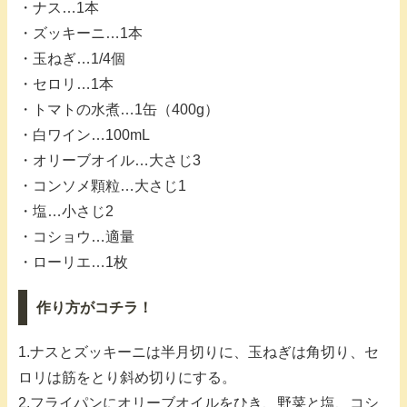
・ナス…1本
・ズッキーニ…1本
・玉ねぎ…1/4個
・セロリ…1本
・トマトの水煮…1缶（400g）
・白ワイン…100mL
・オリーブオイル…大さじ3
・コンソメ顆粒…大さじ1
・塩…小さじ2
・コショウ…適量
・ローリエ…1枚
作り方がコチラ！
1.ナスとズッキーニは半月切りに、玉ねぎは角切り、セ
ロリは筋をとり斜め切りにする。
2.フライパンにオリーブオイルをひき、野菜と塩、コシ