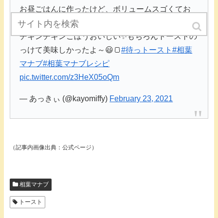
お昼ごはんに作ったけど、ボリュームスゴくてお
腹いっぱい！
チキンチキンごぼうおいしい✨もちろんトーストの
っけて美味しかったよ～😃🍞
#待っトースト
#相葉
マナブ
#相葉マナブレシピ
pic.twitter.com/z3HeX05oQm
— あっきぃ (@kayomiffy)
February 23, 2021
（記事内画像出典：公式ページ）
相葉マナブ
トースト