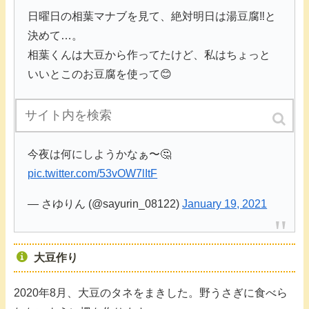
日曜日の相葉マナブを見て、絶対明日は湯豆腐‼️と
決めて…。
相葉くんは大豆から作ってたけど、私はちょっと
いいとこのお豆腐を使って😊
この湯豆腐なら、週２…はいける❣️週３は飽きるか
なぁ〜😂
今夜は何にしようかなぁ〜🤔
pic.twitter.com/53vOW7lItF
— さゆりん (@sayurin_08122)
January 19, 2021
大豆作り
2020年8月、大豆のタネをまきした。野うさぎに食べら