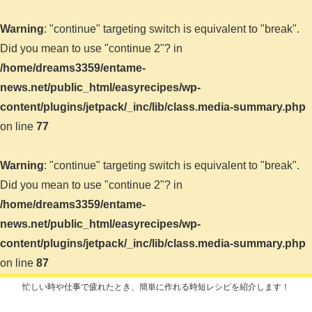
Warning
: "continue" targeting switch is equivalent to "break".
Did you mean to use "continue 2"? in
/home/dreams3359/entame-
news.net/public_html/easyrecipes/wp-
content/plugins/jetpack/_inc/lib/class.media-summary.php
on line
77
Warning
: "continue" targeting switch is equivalent to "break".
Did you mean to use "continue 2"? in
/home/dreams3359/entame-
news.net/public_html/easyrecipes/wp-
content/plugins/jetpack/_inc/lib/class.media-summary.php
on line
87
忙しい時や仕事で疲れたとき、簡単に作れる時短レシピを紹介します！