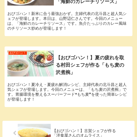
「海鮮のカレーチリソース」
おびゴハン！新米に合う最強おかず。主婦代表の北斗昌と超人気シ
ェフが登場します。本日は、山野辺仁さんです。今回のメニュー
は、「海鮮のカレーチリソース」です。魚介たっぷりのカレー風味
のチリソース炒めが登場します！
おびゴハン！
【おびゴハン！】夏の疲れを取
る村田シェフが作る「もち麦の
沢煮椀」
おびゴハン！夏冷え・夏疲れ解消レシピ、主婦代表の北斗昌と超人
気シェフが登場します。今回のメニューは、「もち麦の沢煮椀」で
す。胃腸環境を整えるスーパーフード❝もち麦❞を使った簡単レシピ
が登場します！
【おびゴハン！】古賀シェフが作る
「洋食屋さんのオムライス」