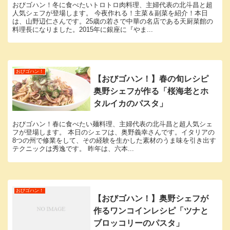
おびゴハン！冬に食べたいトロトロ肉料理、主婦代表の北斗昌と超
人気シェフが登場します。 今夜作れる！主菜＆副菜を紹介！本日
は、山野辺仁さんです。25歳の若さで中華の名店である天厨菜館の
料理長になりました。2015年に銀座に『やま...
おびゴハン！
【おびゴハン！】春の旬レシピ
奥野シェフが作る「桜海老とホ
タルイカのパスタ」
おびゴハン！春に食べたい麺料理、主婦代表の北斗昌と超人気シェ
フが登場します。 本日のシェフは、奥野義幸さんです。イタリアの
8つの州で修業をして、その経験を生かした素材のうま味を引き出す
テクニックは秀逸です。 昨年は、六本...
おびゴハン！
【おびゴハン！】奥野シェフが
作るワンコインレシピ「ツナと
ブロッコリーのパスタ」