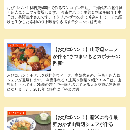
おびゴハン！材料費500円で作るワンコイン料理、主婦代表の北斗昌
と超人気シェフが登場します。 今夜作れる！主菜＆副菜を紹介！本
日は、奥野義幸さんです。イタリアの8つの州で修業をして、その経
験を生かした素材のうま味を引き出すテクニックは秀逸...
おびゴハン！
【おびゴハン！】山野辺シェフ
が作る“さつまいもとカボチャの
酢豚”
おびゴハン！ホクホク秋野菜ウィーク、主婦代表の北斗昌と超人気
シェフが登場します。 今夜作れる！主菜＆副菜を紹介！本日は、山
野辺仁さんです。25歳の若さで中華の名店である天厨菜館の料理長
になりました。2015年に銀座に『やまの辺...
おびゴハン！
【おびゴハン！】新米に合う最
強おかず山野辺シェフが作る