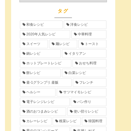
タグ
和食レシピ
洋食レシピ
2020年人気レシピ
中華料理
スイーツ
麺レシピ
トースト
鍋レシピ
イタリアン
ホットプレートレシピ
おせち料理
餅レシピ
白菜レシピ
釜-1グランプリ.釜飯
フレンチ
ヘルシー
サツマイモレシピ
電子レンジレシピ
パン作り
酒のおつまみレシピ
使い切りレシピ
カレーレシピ
根菜レシピ
韓国料理
男のロマンシリーズ
年越しそば