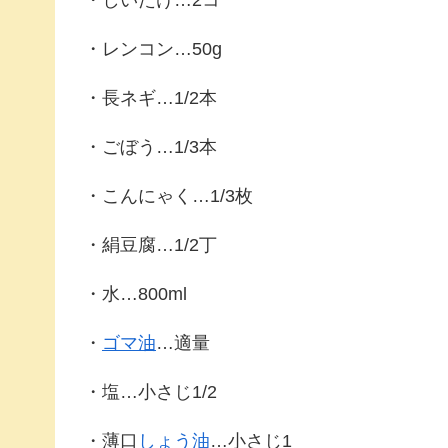
・しいたけ…2コ
・レンコン…50g
・長ネギ…1/2本
・ごぼう…1/3本
・こんにゃく…1/3枚
・絹豆腐…1/2丁
・水…800ml
・
ゴマ油
…適量
・塩…小さじ1/2
・薄口
しょう油
…小さじ1