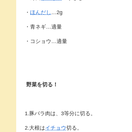
・
ほんだし
…2g
・青ネギ…適量
・コショウ…適量
野菜を切る！
1.豚バラ肉は、3等分に切る。
2.大根は
イチョウ
切る。