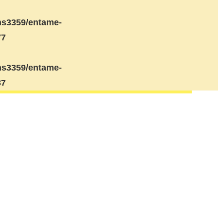
s3359/entame-
77
s3359/entame-
87