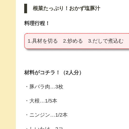
根菜たっぷり！おかず塩豚汁
料理行程！
1.具材を切る 2.炒める 3.だしで煮込む
材料がコチラ！（2人分）
・豚バラ肉…3枚
・大根…1/5本
・ニンジン…1/2本