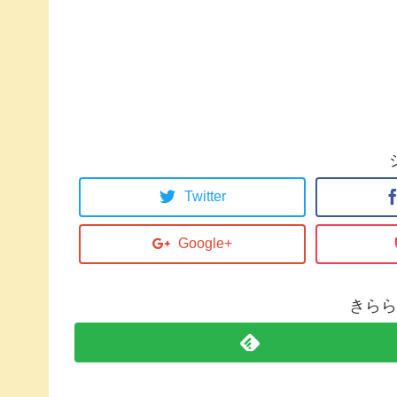
Twitter
Google+
きらら