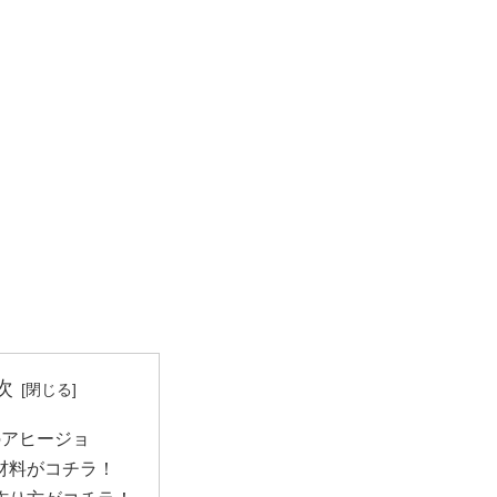
次
のアヒージョ
材料がコチラ！