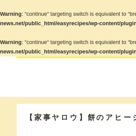
Warning
: "continue" targeting switch is equivalent to "
news.net/public_html/easyrecipes/wp-content/plugi
Warning
: "continue" targeting switch is equivalent to "
news.net/public_html/easyrecipes/wp-content/plugi
【家事ヤロウ】餅のアヒー