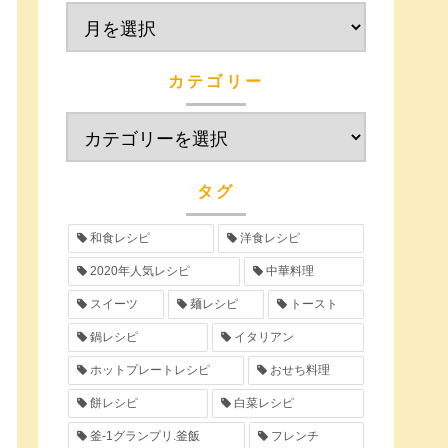
カテゴリー
タグ
和食レシピ
洋食レシピ
2020年人気レシピ
中華料理
スイーツ
麺レシピ
トースト
鍋レシピ
イタリアン
ホットプレートレシピ
おせち料理
餅レシピ
白菜レシピ
釜-1グランプリ.釜飯
フレンチ