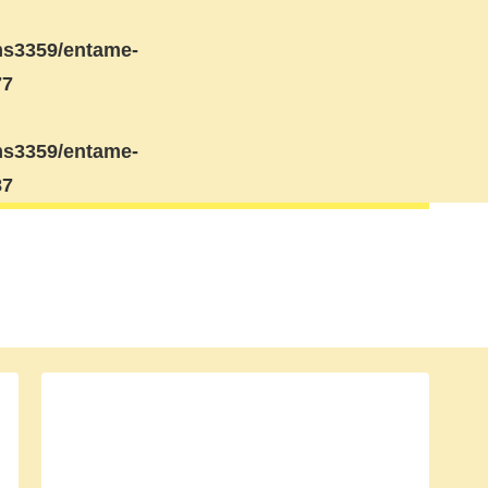
s3359/entame-
77
s3359/entame-
87