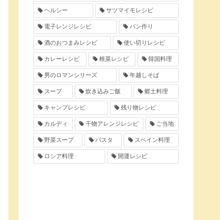
ヘルシー
サツマイモレシピ
電子レンジレシピ
パン作り
酒のおつまみレシピ
使い切りレシピ
カレーレシピ
根菜レシピ
韓国料理
男のロマンシリーズ
年越しそば
スープ
炊き込みご飯
郷土料理
キャンプレシピ
残り物レシピ
カルディ
干物アレンジレシピ
ご当地
野菜スープ
パスタ
スペイン料理
ロシア料理
開運レシピ