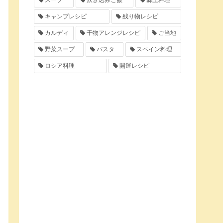
スープ
炊き込みご飯
郷土料理
キャンプレシピ
残り物レシピ
カルディ
干物アレンジレシピ
ご当地
野菜スープ
パスタ
スペイン料理
ロシア料理
開運レシピ