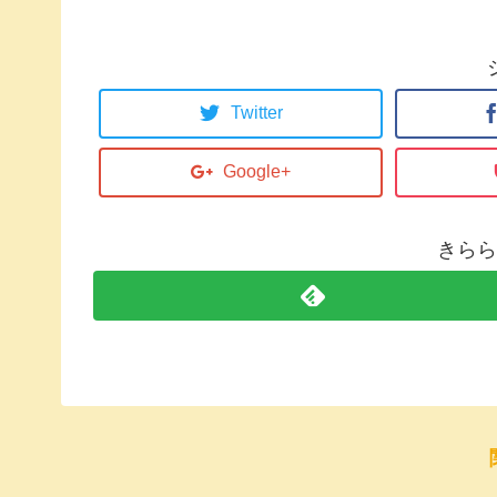
Twitter
Google+
きらら