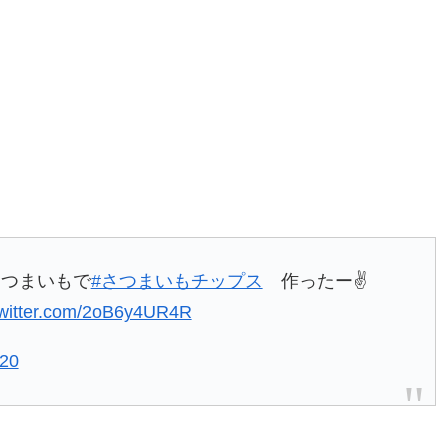
さつまいもで
#さつまいもチップス
作ったー✌️
twitter.com/2oB6y4UR4R
020