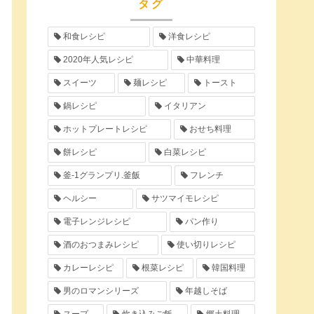
タグ
和食レシピ
洋食レシピ
2020年人気レシピ
中華料理
スイーツ
麺レシピ
トースト
鍋レシピ
イタリアン
ホットプレートレシピ
おせち料理
餅レシピ
白菜レシピ
釜-1グランプリ.釜飯
フレンチ
ヘルシー
サツマイモレシピ
電子レンジレシピ
パン作り
酒のおつまみレシピ
使い切りレシピ
カレーレシピ
根菜レシピ
韓国料理
男のロマンシリーズ
年越しそば