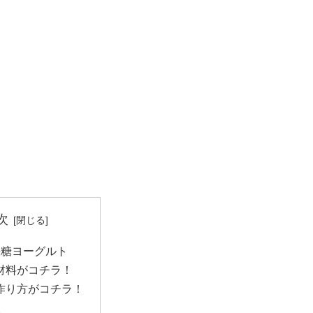
次
平糖ヨーグルト
材料がコチラ！
作り方がコチラ！
鯉