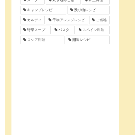
スープ
炊き込みご飯
郷土料理
キャンプレシピ
残り物レシピ
カルディ
干物アレンジレシピ
ご当地
野菜スープ
パスタ
スペイン料理
ロシア料理
開運レシピ