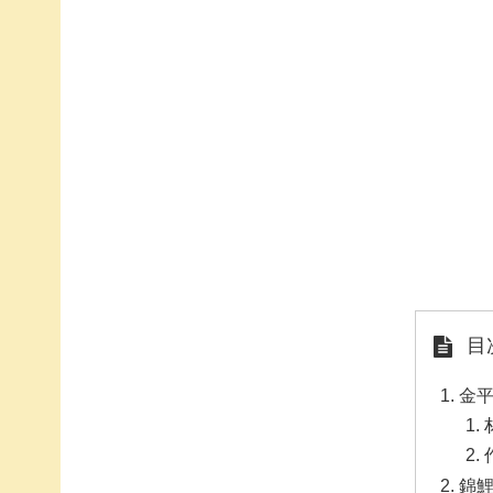
目
金
錦