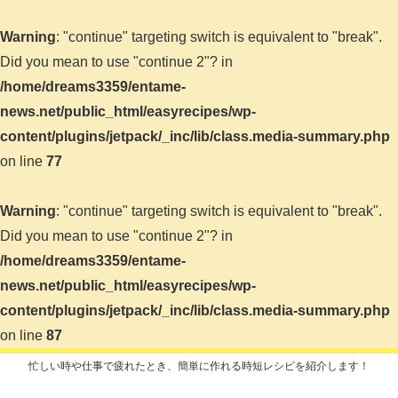
Warning
: "continue" targeting switch is equivalent to "break".
Did you mean to use "continue 2"? in
/home/dreams3359/entame-
news.net/public_html/easyrecipes/wp-
content/plugins/jetpack/_inc/lib/class.media-summary.php
on line
77
Warning
: "continue" targeting switch is equivalent to "break".
Did you mean to use "continue 2"? in
/home/dreams3359/entame-
news.net/public_html/easyrecipes/wp-
content/plugins/jetpack/_inc/lib/class.media-summary.php
on line
87
忙しい時や仕事で疲れたとき、簡単に作れる時短レシピを紹介します！